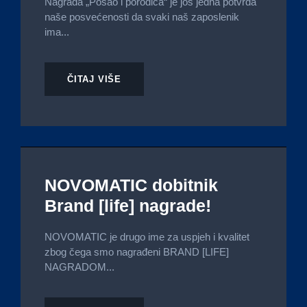
Nagrada „Posao i porodica“ je još jedna potvrda
naše posvećenosti da svaki naš zaposlenik
ima...
ČITAJ VIŠE
NOVOMATIC dobitnik
Brand [life] nagrade!
NOVOMATIC je drugo ime za uspjeh i kvalitet
zbog čega smo nagrađeni BRAND [LIFE]
NAGRADOM...